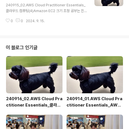
글 내용
mazon EC2 인스턴스를 추가하거나 제거 (2) 해당 요청
C2 크기 조정
240915_02.AWS Cloud Practitioner Essentials_
이 로드 밸런서로 먼저 라우팅 (3) 요청을 처리할 여러 리
클라우드 컴퓨팅(4)Amazon EC2 크기 조정 공부는 진짜
소스로 분산 : 따라서 어느 한 인스턴스가 대량으로 워크
하기 싫은데, 자격증은 따고 싶어서 정리하는 블로그 확장
로드를 처..
0
0
2024. 9. 15.
성 - 필요한 리소스만으로 시작하고, 확장 및 축소를 통해
수요 변화에 자동으로 대응하도록 아키텍처 설계 필요 - 사
용한 리소스에 대해서만 비용 지불 - 컴퓨팅 용량 부족 때
문에 고객의 요구 사항을 충족할 수 없을지 걱정할 필요 없
음 - 조정 프로세스를 자동으로 수행하는 서비스: Amazo
이 블로그 인기글
n EC2 Auto Scaling Amazon EC2 Auto Scaling -
변화하는 애플리케이션 수요에 따라 Amazon EC2 인스
턴스를 자동으로 추가하거나 제거 가능 - 필요에 따라 인스
턴스를 자동으로 조정하여 애플리..
240916_02.AWS Cloud Pra
240914_01.AWS Cloud Pra
ctitioner Essentials_클라우
ctitioner Essentials_AWS
드 컴퓨팅(9)퀴즈
소개(2)클라우드 컴퓨팅