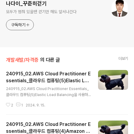
나다이_꾸준히걷기
모두가 멈춰 있을땐 걷기만 해도 앞서나간다
구독하기
더보기
개발새발/자격증
의 다른 글
240915_02.AWS Cloud Practitioner E
ssentials_클라우드 컴퓨팅(5)Elastic Loa
글 내용
d Balancing을 사용하여 트래픽 리디렉션
240915_02.AWS Cloud Practitioner Essentials_
클라우드 컴퓨팅(5)Elastic Load Balancing을 사용하
여 트래픽 리디렉션 공부는 진짜 하기 싫은데, 자격증은 따
2
1
2024. 9. 15.
고 싶어서 쓰는 블로그 Elastic Load Balancing - 들어
오는 애플리케이션 트래픽을 Amazon EC2 인스턴스와
같은 여러 리소스에 자동으로 분산하는 AWS 서비스 - 로
240915_02.AWS Cloud Practitioner E
드 밸런서는 Auto Scaling 그룹으로 들어오는 모든 웹 트
래픽의 단일 접점 역할 (1) 들어오는 트래픽 양에 맞춰 A
ssentials_클라우드 컴퓨팅(4)Amazon E