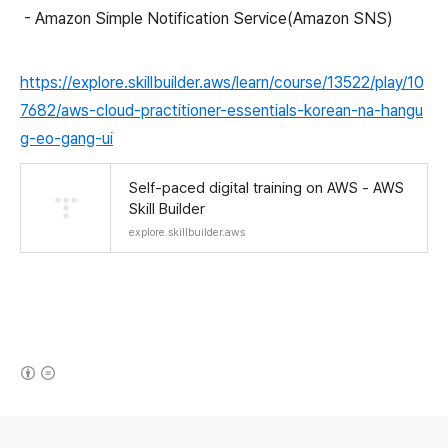
- Amazon Simple Notification Service(Amazon SNS)
https://explore.skillbuilder.aws/learn/course/13522/play/10
7682/aws-cloud-practitioner-essentials-korean-na-hangu
g-eo-gang-ui
Self-paced digital training on AWS - AWS
Skill Builder
explore.skillbuilder.aws
(새창열림)
로그 정보