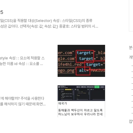
 CSS 문서를 가져와 연결하는 방
s"); div{ ... } box.css 파일
25
일(CSS)을 적용할 대상(Selector) 속성 : 스타일(CSS)의 종류
택자 속성은 값이다. 선택자{속성: 값; 속성: 값;} 중괄호: 스타일 범위의 시작
드이다. div { color: red; margin: 20px; } : 태그 선택자 속성컬러
iv{ color: red; margin: 20px; } 주석 /* 설명 작성 */
분
개
tyle 속성 : : 요소에 적용할 스
한 이름 id 속성 : : 요소를 지
 HTML에 저장한 데이터를 js를
에서는 fruitName 으로 해야
 다 읽지 않은 상태일 수 있음
떻게 해야할까? 주석을 사용한다
태그를 해석하지 않기 때문에 화면
잡