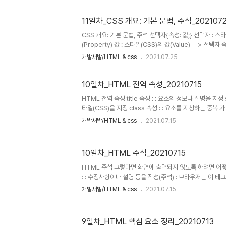
: CSS의 @import 규칙 으로 CSS 문서 안에서 또 다른
식 : 직렬 연결 방식 main.css 파일 @import url("./box.cs
11일차_CSS 개요: 기본 문법, 주석_202107
.box{ background-color: red; padding: px; }
CSS 개요: 기본 문법, 주석 선택자{속성: 값;} 선택자 : 스타
(Property) 값 : 스타일(CSS)의 값(Value) --> 선
과 끝 ex) div { color: red;} : 태그 선택자 속성컬러는 레
개발새발/HTML & css
2021.07.25
는 레드이고, 여백은 20px 이다. 구분을 위해 들여쓰기를 이용한다 d
div{ color: red; margin: 20px; }
10일차_HTML 전역 속성_20210715
HTML 전역 속성 title 속성 : : 요소의 정보나 설명을 지정 s
타일(CSS)을 지정 class 속성 : : 요소를 지칭하는 중복 가능
칭하는 고유한 이름 data 속성 : : 요소에 데이터를 지정 :
개발새발/HTML & css
2021.07.15
이용해 출력한다. (html에서의 이름형식 fruit-name은 js
인식된다.) : defer속성이 없으면 화면출력이 html문서를
10일차_HTML 주석_20210715
HTML 주석 그렇다면 화면에 출력되지 않도록 하려면 어
: : 수정사항이나 설명 등을 작성(주석) : 브라우저는 이 
에 내용이 표시되지 않음 : Ctrl + / 혹은 Cmd + /
개발새발/HTML & css
2021.07.15
9일차_HTML 핵심 요소 정리_20210713