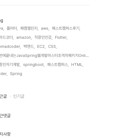
ag
va,
플러터,
패캠챌린지,
aws,
패스트캠퍼스후기,
마드코더,
amazon,
직장인인강,
Flutter,
omadcoder,
백엔드,
EC2,
CSS,
한번에끝내는JavaSpring웹개발마스터초격차패키지Online,
장인자기계발,
springboot,
패스트캠퍼스,
HTML,
der,
Spring,
근글
인기글
근댓글
지사항