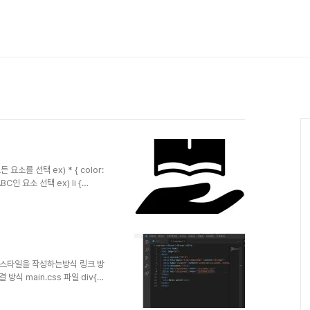
든 요소를 선택 ex) * { color:
BC인 요소 선택 ex) li {
 HTML class 속성의 값이 ABC
 선택자 ID Selector : HTML
ed; }
)으로 스타일을 작성하는방식 링크 방
방식 main.css 파일 div{
style 속성에 직접 스타일을 작성하
가 쉽지 않음 @import 방식