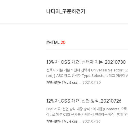
나다이_꾸준히걷기
HTML
20
13일차_CSS 개요: 선택자 기본_20210730
선택자 기본 기본 * 전체 선택자 Universal Selector : 모
red; } ABC 태그 선택자 Type Selector : 태그 이름이 A
color: red; } .ABC 클래스 선택자 Class Selector :
개발새발/HTML & css
2021.07.30
인 요소 선택 ex) .orange { color: red; } #ABC 아이디
id 속성의 값이 ABC인 요소 선택 ex) #orange { color: r
12일차_CSS 개요: 선언 방식_20210726
CSS 개요: 선언 방식 내장 방식 : 의 내용(Contents
식 : 로 외부 CSS 문서를 가져와서 연결하는 방식 : 병렬 연결 
color: red; margin: 20px; } 인라인 방식 : 요소의 
개발새발/HTML & css
2021.07.26
는 방식(선택자 없음) : 우선순위가 너무 앞서있어서 유지보수