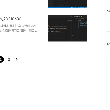
 1 2 3 4 이하생략... css 에서
ackground-color: orange; 이
페
F
이
스
n_20210630
북
트
ss 파일을 적용한 후 그런데 내가
위
 설정값을 가지고 있을수 있고,
터
화면을 보여주게 될 수도 있다.
플
하는 방법을 살펴보자.
러
Ar
 css 위처럼 검색해서
그
인
html의 head태그 내부에 추가해준
라진 것을 확인할 수 있다. 그렇
Ca
정부분에서..
1
2