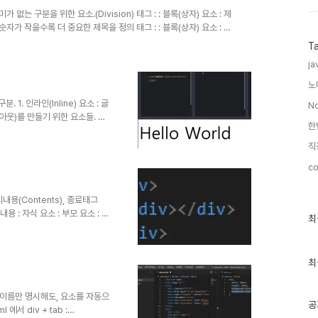
가 없는 구분을 위한 요소.(Division) 태그 : : 블록(상자) 요소 : 제
, h6 숫자가 작을수록 더 중요한 제목을 정의 태그 : : 블록(상자) 요소 : 문
소.(Image) : src, alt 필수 속성 태그 : : 블록(상자) 요소 : 순서
T
무조건 자식태그로 태그가 1개이상 존재해야함 태그 : : 블록(상자) 요소 :
ja
해야함 태그 : Naver :..
노
1. 인라인(Inline) 요소 : 글
N
레이아웃)를 만들기 위한 요소들. 태
지 않는, 콘텐츠 영역을 설정하는
텐츠 크기만큼 자동으로 줄어듬(가
직
ht (요소의 세로길이) : span 태그
co
 없으므로 변화하지 않는다. :
 style의 padding (요소의 내
의내용(Contents), 종료태그
용 : 자식 요소 : 부모 요소 : 들
최
최
여쓰기(Indent) : Tab
근
글
) 요소란 기준을 제외한 기준을 감싸고
과
손) 요소란 기준을 제외한 기준
인
최
그 Empty태그 ex) : 편리
기
L5 :되도록 슬래쉬를 붙이도록 연습
글
tag이름만 명시해도, 요소를 자동으
공
에서 div + tab :