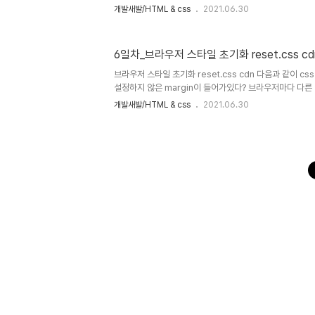
div.MAKZUIN + tab : img + tab : div>ul>li*4{$} :
개발새발/HTML & css
2021.06.30
w:200 + tab : width: 200px; bc:orange + tab : b
하생략... 더 자세한 내용은 css 선택자 할떄!
6일차_브라우저 스타일 초기화 reset.css cd
브라우저 스타일 초기화 reset.css cdn 다음과 같이 c
설정하지 않은 margin이 들어가있다? 브라우저마다 다른
이는 사용자가 보기에도, 브라우저마다 개발 의도와는 다른 
개발새발/HTML & css
2021.06.30
크로스브라우징 이슈 방지를 위해 브라우저 스타일 초기화 
reset.css cdn 검색 : 브라우저의 스타일을 초기화하는
reset.css min의 html양식 주소를 복사하여 index.
다. 적용되면 다음과 같이 기본적으로 적용된 margin이 사
다면 codepen.io에서는 이를 어떻게 적용할까? css 설