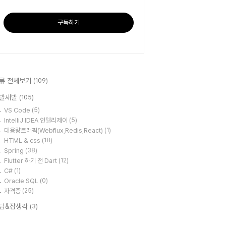
구독하기
류 전체보기
(109)
발새발
(105)
VS Code
(5)
IntelliJ IDEA 인텔리제이
(5)
대용량트래픽(Webflux,Redis,React)
(1)
HTML & css
(18)
Spring
(38)
Flutter 하기 전 Dart
(12)
C#
(1)
Oracle SQL
(0)
자격증
(25)
담&잡생각
(3)