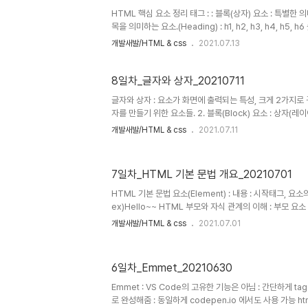
HTML 핵심 요소 정리 태그 : : 블록(상자) 요소 : 특별한 의미
목을 의미하는 요소.(Heading) : h1, h2, h3, h4, h5
장을 의미하는 요소(Paragraph) 태그 : : 이미지를 삽입하는 요
개발새발/HTML & css
2021.07.13
가 필요없는 목록의 집합을 의미.(Unordered List) : 
목록 내 각 항목(List Item) : 무조건 부모태그로 태그와 함께 
8일차_글자와 상자_20210711
글자와 상자 : 요소가 화면에 출력되는 특성, 크게 2가지로 구분. 
자를 만들기 위한 요소들. 2. 블록(Block) 요소 : 상자(
그 : : 대표적인 인라인 요소 : 본질적으로 아무것도 나타내
개발새발/HTML & css
2021.07.11
용도. : 요소가 수평으로 쌓임 : 인라인 요소는 포함한 콘
로, 세로 모두) : style의 width (요소의 가로길이), heig
에 css 속성을 설정해줘도 글자는 가로 세로 높이를 가질수
7일차_HTML 기본 문법 개요_20210701
style의 margin (요소의 외부 여백을 지정하는 css속성) :
부 여..
HTML 기본 문법 요소(Element) : 내용 : 시작태그, 요소
ex)Hello~~ HTML 부모와 자식 관계의 이해 : 부모 요소 내
여쓰기를 통해 자식요소와 부모요소의 구분을 시각적으로 정리 들
개발새발/HTML & css
2021.07.01
내어쓰기(Outdent) : Shift + Tab 내용 : 상위(조상
있는 모든 요소들(바로 윗단계인 부모 요소 부터) : 하위(후
내부에 있는 모든 요소들(바로 아랫단계인 자식 요소 부터) 빈태
6일차_Emmet_20210630
함! HTML 1/2/3/4/5 or : 안전함! XHTML / HTM
하기~ ..
Emmet : VS Code의 고유한 기능은 아님 : 간단하게 
로 완성해줌 : 동일하게 codepen.io 에서도 사용 가능 html 