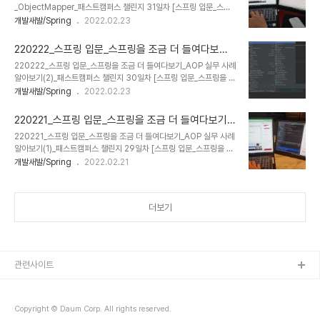
_ObjectMapper_패스트캠퍼스 챌린지 31일차 [스프링 입문_스프
검색 > Jackson Databind 선택 > 2.12.1 버전 선택 -> Gradle
링을 조금 더 들여다보기_ObjectMapper] 1. Object Mapper :
개발새발/Spring
2022.02.23
선택 > 텍스트 박스 내용 복사 > build.gardle 의 dep..
JSON 형식을 사용할 때, 응답을 직렬화, 또는 요청을 역직렬화 할 때
사용한다 2. 직렬화 Serialize : 데이터를 전송하거나 저장할 때 바이
220222_스프링 입문_스프링을 조금 더 들여다보기_
트 문자열 이어야 하므로, 객체들을 문자열로 바꾸어 줌 : Object ->
AOP 실무 사례 알아보기(2)_패스트캠퍼스 챌린지 3
220222_스프링 입문_스프링을 조금 더 들여다보기_AOP 실무 사례
String 3. 역직렬화 Deserialize : 데이터가 모두 전송 되고, 수신측
0일차
알아보기(2)_패스트캠퍼스 챌린지 30일차 [스프링 입문_스프링을 조
에서 문자열을 다시 기존의 객체로 회복시켜 주는 것 : String ->
금 더 들여다보기_AOP 실무 사례 알아보기(2)] 지난 게시물에서 이
개발새발/Spring
2022.02.23
Object 4. JSON Javascript Object Notation : "key" :
어집니다 https://mylife4hi.red/59 220221_스프링 입문_스프
"value" 쌍으로 이루어..
링을 조금 더 들여다보기_AOP 실무 사례 알아보기(1)_패스트캠퍼스
220221_스프링 입문_스프링을 조금 더 들여다보기_
챌린지 2 220221_스프링 입문_스프링을 조금 더 들여다보기_AOP
AOP 실무 사례 알아보기(1)_패스트캠퍼스 챌린지 2
220221_스프링 입문_스프링을 조금 더 들여다보기_AOP 실무 사례
실무 사례 알아보기(1)_패스트캠퍼스 챌린지 29일차 [스프링 입문_스
9일차
알아보기(1)_패스트캠퍼스 챌린지 29일차 [스프링 입문_스프링을 조
프링을 조금 더 들여다보기_AOP 실무 사례 알아보기(1)] 1. 실습 (1)
금 더 들여다보기_AOP 실무 사례 알아보기(1)] 1. 실습 (1) File >
개발새발/Spring
2022.02.21
File > New mylife4hi.red 2. 실습 (1) aop 패키지에
New > Project > Spring Initializr : Artifact(aop),
TimerAop 클래스 추가 package com.e..
Language(Java), Java(11), Packaging(Jar) : Spring Web
체크 (2) AOP 사용을 위해서는 Dependencies를 추가해야함 :
더보기
Spring에 있는 수많은 모듈들은 원하는 것만 골라 사용할 수 있다. :
bundle.gradle > (다음 문장 추가) implementation
'org.springframework.boot:spring-boot-start..
관련사이트
Copyright © Daum Corp. All rights reserved.