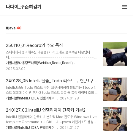
나다이_꾸준히걷기
java
40
250110_01.Record의 주요 특징
스터디에서 정리해주신 내용을 (거의)그대로 옮겨적은 내용입니
다. ==========================================
=============== Java17에서 도입된 'record'는 데이터 클
개발새발/대용량트래픽(Webflux,Redis,React)
래스를 간결하고 효율적으로 정의하기 위한 새로운 기능불변성을 기
2025.02.02
본적으로 지원하며, 가독성과 유지보수성을 크게 향상 시킴 Record
의 주요 특징 1. 간결한 문법 - record 키워드를 사용하여 데이터 클
240128_05.IntelliJ실습_Todo 리스트 구현_요구사
래스를 간단히 정의할 수 있음public record Person(String
항정리
name, int age) {} - 자동으로 생성자, getter, equals,
IntelliJ실습_Todo 리스트 구현_요구사항정리 필요기능 1 todo 리
hashCode, toString 메서드 제공 2. 불변성(Immutability) - 모
스트 목록에 아이템 추가 2 todo 리스트 목록 중 특정 아이템 조회 3
든 필드는 final로 선언되어, 생성..
todo 리스트 전체 목록 조회 4 todo 리스트 목록 중 특정 아이템 수
개발새발/IntelliJ IDEA 인텔리제이
2024.01.28
정 5 todo 리스트 목록 중 특정 아이템 삭제 6 todo 리스트 전체 목
록 삭제 API 스펙 문서 Method Endpoint 기능 Request
240127_03.IntelliJ 인텔리제이 단축키 기본2
Response POST / todo 아이템 추가 { "title":"자료구조 공부하
IntelliJ 인텔리제이 단축키 기본2 맥 Mac 윈도우 Windows Live
기" } { "id":17, "title":"자료구조 공부하기", "order":0,
template Command + J Ctrl + J ㄴpsvm 메인메소드 생성
"completed":false, "url":"http://localhost:8080/17" }
public static void main(...; ㄴsout 생성
개발새발/IntelliJ IDEA 인텔리제이
2024.01.27
GET / 전체 todo리스트 조회 - [ { "id":1, "ti..
System.out.println(); 단축키를 눌러 저장 된 라이브 템플릿 확인