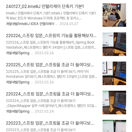
가능 퀵픽스(코드 에러 수정) Option + Enter Alt + Enter 코드 이
240127_02.IntelliJ 인텔리제이 단축키 기본1
슈별 이동 F2(다음) Shift + F2(이전) F2(다음) Shift + F2(이전)
IntelliJ 인텔리제이 단축키 기본1 IntelliJ 인텔리제이 단축키 기본1
상단 Import 최적화(불필요 임포트 삭제) Ctrl + Option + O Ctrl
맥 Mac 윈도우 Windows 좌측 프로젝트 창 포커스
+ Alt + O 코드 생성 (getter/setter 등) Command + N Alt +
Command + 1 Alt + 1 ㄴ (프로젝트창 포커스 상태)에디터 복귀
개발새발/IntelliJ IDEA 인텔리제이
2024.01.27
Insert 메서드 자동 완성 ㄴoverri..
Esc Esc ㄴ (프로젝트창 포커스 상태)클래스파일 미리보기 Space
Space 에디터 창 최대화복귀 Shift + Command + F12 Ctrl +
220226_스프링 입문_스프링의 기능을 활용해보자_
Shift + F12 에디터 탭(창) 이동 Ctrl(유지) + Tab Ctrl(유지) +
Spring Boot Validation_패스트캠퍼스 챌린지 34
220226_스프링 입문_스프링의 기능을 활용해보자_Spring Boot
Tab 새파일 생성 ㄴ(에디터에서)새파일 생성 Ctrl + Option + N
일차
Validation_패스트캠퍼스 챌린지 34일차 [스프링 입문_스프링의
Ctrl + Alt + Insert ㄴ(프로젝트 창에서)새파일 생성 Command
기능을 활용해보자_Spring Boot Validation] 1. Validation : 프
개발새발/Spring
2022.02.26
+ N Alt + Insert 커서 이동 ㄴ단어별 이동 Option + 좌/우 방향키
로그래밍에 있어서 가장 필요한 부분 : Java에서는 null값에 대해 접
..
근할 때, null pointer exception이 발생하므로 , 이 부분에 대한 방
220225_스프링 입문_스프링을 조금 더 들여다보기_
지를 위해, 미리 검증 하는 과정 ex) public void run(String
여러가지 Annotation 알아보기_패스트캠퍼스 챌린
220225_스프링 입문_스프링을 조금 더 들여다보기_여러가지
account, Spring pw, int age){ if(account == null || pw ==
지 33일차
Annotation 알아보기_패스트캠퍼스 챌린지 33일차 [스프링 입문_
null){ return; } if(age == 0){ return; } //정상 logic } (1) 검증
스프링을 조금 더 들여다보기_여러가지 Annotation 알아보기] 1.
개발새발/Spring
2022.02.26
해야 할 값이 많은 경우..
Spring Boot Annotations Annotation 의미
@SpringBootApplication Spring boot application 으로 설
220224_스프링 입문_스프링을 조금 더 들여다보기_
정 @Controller View를 제공하는 controller로 설정
ObjectMapper 실무 사례 알아보기_패스트캠퍼스
220224_스프링 입문_스프링을 조금 더 들여다보기
@RestController REST API를 제공하는 controller로 설정
챌린지 32일차
_ObjectMapper 실무 사례 알아보기_패스트캠퍼스 챌린지 32일차
@RequestMapping URL 주소를 맵핑 @GetMapping Http
[스프링 입문_스프링을 조금 더 들여다보기_ObjectMapper 실무
개발새발/Spring
2022.02.24
GetMethod URL 주소 맵핑 @PostMapping Http
사례 알아보기] 1. 실습 (1) File > New > Project > Gradle >
PostMethod URL 주소 맵핑 @Put..
Java 체크 > Next 클릭 (2) Name: object_mapper > Finish
220223_스프링 입문_스프링을 조금 더 들여다보기_
클릭 (3) Maven Repository 에서 Jackson Databind 디펜던
ObjectMapper_패스트캠퍼스 챌린지 31일차
220223_스프링 입문_스프링을 조금 더 들여다보기
시 가져오기 https://mvnrepository.com/ -> object mapper