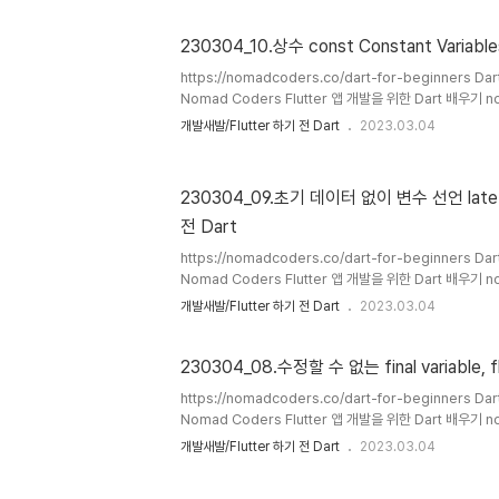
class로 이루어져 있다. --> String 의 경우 값 할당시
사용해도 무방하다 --> int와 double은 같은 num클래
230304_10.상수 const Constant Variable
수에는 정수/실수 모두 할당 가능하다. --> class로 이루
https://nomadcoders.co/dart-for-beginners 
Nomad Coders Flutter 앱 개발을 위한 Dart 배우기 n
https://dartpad.dev DartPad dartpad.dev 1. Dar
개발새발/Flutter 하기 전 Dart
2023.03.04
typescript와 다르다. : javascript, typescript의 co
2. Dart의 const는 compile-time constant를 만든다
당시에 알고있어야 하는 값들을 선언할 때 사용한다 : 컴파일
230304_09.초기 데이터 없이 변수 선언 late mo
러 발생 3. 앱에서 사용할 상수들이 있다면 사용하기 ..
전 Dart
https://nomadcoders.co/dart-for-beginners 
Nomad Coders Flutter 앱 개발을 위한 Dart 배우기 n
https://dartpad.dev DartPad dartpad.dev 1. la
개발새발/Flutter 하기 전 Dart
2023.03.04
있는 수식어 2. 초기 데이터 없이 변수를 선언할 수 있다. 3
null safety 기능이 동작한다.(할당된 후에 사용) 4. flu
다
230304_08.수정할 수 없는 final variable, f
https://nomadcoders.co/dart-for-beginners 
Nomad Coders Flutter 앱 개발을 위한 Dart 배우기 n
https://dartpad.dev DartPad dartpad.dev 1. v
개발새발/Flutter 하기 전 Dart
2023.03.04
초에만 선언 가능하다. : 변경하려고 할 경우 에러 발생 2.
하지 않아도 된다. void main() { final name = '현영'; fina