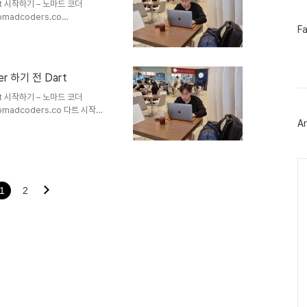
Dart 시작하기 – 노마드 코더
omadcoders.co
페
F
 main 함수는 모든 Dart프로그램의
이
 실행을 할 경우 다음과 같은 No
스
미콜론(;)을 신경써서 찍어줘야한다
북
러 문장 끝에 세미콜론을 안찍고 사용
트
er 하기 전 Dart
t('..
위
터
Dart 시작하기 – 노마드 코더
플
nomadcoders.co 다트 시작하
러
/dartpad.dev DartPad
Ar
그
인
Ca
1
2