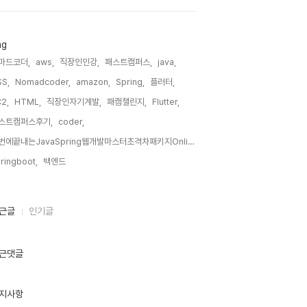
ag
마드코더,
aws,
직장인인강,
패스트캠퍼스,
java,
S,
Nomadcoder,
amazon,
Spring,
플러터,
2,
HTML,
직장인자기계발,
패캠챌린지,
Flutter,
스트캠퍼스후기,
coder,
한번에끝내는JavaSpring웹개발마스터초격차패키지Online,
ringboot,
백엔드,
근글
인기글
근댓글
지사항