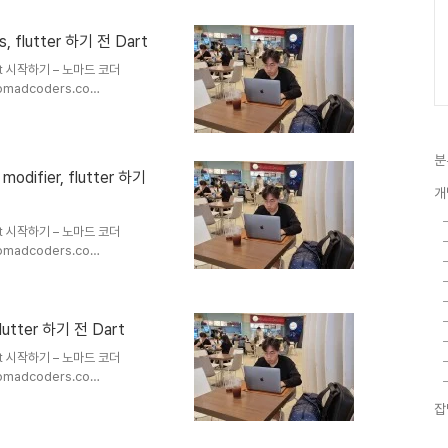
, 큰따옴표, 작은따옴표 어느 것을
스를 상속받는다. 따라서 num변
s, flutter 하기 전 Dart
어진 데이터타입의..
Dart 시작하기 – 노마드 코더
omadcoders.co
t의 const는 javascript나
nst는 dart의 final과 비슷하다.
. : ex; api키 처럼 컴파일 타임
분
 타임에 알 수 없는 값이면, 에
difier, flutter 하기
개
Dart 시작하기 – 노마드 코더
omadcoders.co
te는 final이나 var 앞에 붙여줄 수
. 할당 전에 접근하고자 하면,
tter에서 api 작업시 사용 가능하
lutter 하기 전 Dart
Dart 시작하기 – 노마드 코더
omadcoders.co
ar 대신 final로 선언하면 변수는 최
잡
 변수 타입을 선언해도 되고, 선언
l String nm = '현영'; final