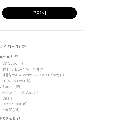
구독하기
류 전체보기
(109)
발새발
(105)
VS Code
(5)
IntelliJ IDEA 인텔리제이
(5)
대용량트래픽(Webflux,Redis,React)
(1)
HTML & css
(18)
Spring
(38)
Flutter 하기 전 Dart
(12)
C#
(1)
Oracle SQL
(0)
자격증
(25)
담&잡생각
(3)