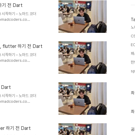
r 하기 전 Dart
Dart 시작하기 – 노마드 코더
omadcoders.co
T
 safety : 개발자가 null 값을 참
노
백 문자열과는 다르다) : dart
CS
 정확히 표시해야 함 (1) non-
으로 null이 가능함을 표기 : 단,
EC
 flutter 하기 전 Dart
라..
패
Dart 시작하기 – 노마드 코더
omadcoders.co
namic type variable 다이나믹
sp
추천 하지는 않으나, 특정 상황에
) : var 또는 dynamic
기화를 하면 dynamic 타입이
 Dart
안해야 dynamic 타입이 된
최
최
Dart 시작하기 – 노마드 코더
근
omadcoders.co
글
과
ar (1) var 선언시 변수는 자동으로
인
최
영'; } (2) var 타입 변수의 값
기
 하지 않으면 에러 void
글
) { var name = '현영'; name =
ter 하기 전 Dart
공