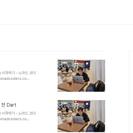
Dart 시작하기 – 노마드 코더
omadcoders.co
t 타입 1. 다음과 같이 여러 형태로 선
= [1, 2, 3, 4, 5]; : 자료형으로
 케바케) 2. 선언 시에 제일 끝
정렬해주게 됨) 3. List타입 역
기 전 Dart
Dart 시작하기 – 노마드 코더
omadcoders.co
Dart의 기본 데이터 타입은 object로
 int, double 등 이 모두