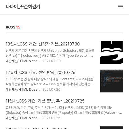
나다이_꾸준히걷기
CSS
15
13일차_CSS 개요: 선택자 기본_20210730
선택자 기본 기본 * 전체 선택자 Universal Selector : 모든 요소를
선택 ex) * { color: red; } ABC 태그 선택자 Type Selector : 태
그 이름이 ABC인 요소 선택 ex) li { color: red; } .ABC 클래스 선
개발새발/HTML & css
2021.07.30
택자 Class Selector : HTML class 속성의 값이 ABC인 요소 선
택 ex) .orange { color: red; } #ABC 아이디 선택자 ID
12일차_CSS 개요: 선언 방식_20210726
Selector : HTML id 속성의 값이 ABC인 요소 선택 ex)
CSS 개요: 선언 방식 내장 방식 : 의 내용(Contents)으로 스타일을
#orange { color: red; }
작성하는방식 링크 방식 : 로 외부 CSS 문서를 가져와서 연결하는 방
식 : 병렬 연결 방식 main.css 파일 div{ color: red; margin:
개발새발/HTML & css
2021.07.26
20px; } 인라인 방식 : 요소의 style 속성에 직접 스타일을 작성하는
방식(선택자 없음) : 우선순위가 너무 앞서있어서 유지보수가 쉽지 않
11일차_CSS 개요: 기본 문법, 주석_20210725
음 @import 방식 : CSS의 @import 규칙 으로 CSS 문서 안에서
CSS 개요: 기본 문법, 주석 선택자{속성: 값;} 선택자 : 스타일(CSS)을 적용할 대상
또 다른 CSS 문서를 가져와 연결하는 방식 : 직렬 연결 방식
(Selector) 속성 : 스타일(CSS)의 종류(Property) 값 : 스타일(CSS)의 값(Value) -->
main.css 파일 @import url("./box.css"); div{ ... } box.css
선택자 속성은 값이다. 선택자{속성: 값; 속성: 값;} 중괄호: 스타일 범위의 시작과 끝 ex)
개발새발/HTML & css
2021.07.25
파일 .box{ background-color: red; padding: px; }
div { color: red;} : 태그 선택자 속성컬러는 레드이다. div { color: red; margin:
20px; } : 태그 선택자 속성컬러는 레드이고, 여백은 20px 이다. 구분을 위해 들여쓰기를