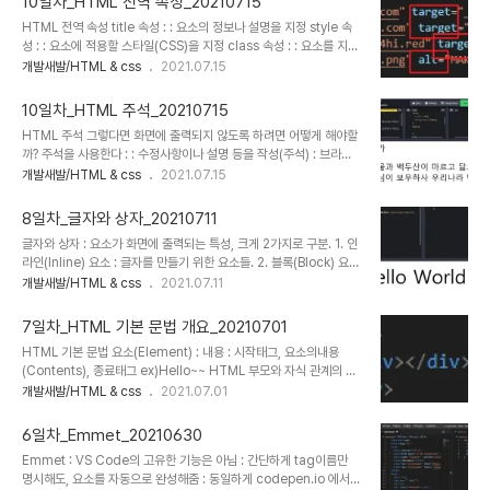
10일차_HTML 전역 속성_20210715
이용한다 div{ color: red; margin: 20px; } 주석 /* 설명 작성 */ div{ color: red;
HTML 전역 속성 title 속성 : : 요소의 정보나 설명을 지정 style 속
margin: 20px; }
성 : : 요소에 적용할 스타일(CSS)을 지정 class 속성 : : 요소를 지칭
하는 중복 가능한 이름 id 속성 : : 요소를 지칭하는 고유한 이름 data
개발새발/HTML & css
2021.07.15
속성 : : 요소에 데이터를 지정 : HTML에 저장한 데이터를 js를 이용
해 출력한다. (html에서의 이름형식 fruit-name은 js에서는
10일차_HTML 주석_20210715
fruitName 으로 해야 인식된다.) : defer속성이 없으면 화면출력이
HTML 주석 그렇다면 화면에 출력되지 않도록 하려면 어떻게 해야할
html문서를 다 읽지 않은 상태일 수 있음
까? 주석을 사용한다 : : 수정사항이나 설명 등을 작성(주석) : 브라우
저는 이 태그를 해석하지 않기 때문에 화면에 내용이 표시되지 않음 :
개발새발/HTML & css
2021.07.15
Ctrl + / 혹은 Cmd + /
8일차_글자와 상자_20210711
글자와 상자 : 요소가 화면에 출력되는 특성, 크게 2가지로 구분. 1. 인
라인(Inline) 요소 : 글자를 만들기 위한 요소들. 2. 블록(Block) 요소
: 상자(레이아웃)를 만들기 위한 요소들. 태그 : : 대표적인 인라인 요소
개발새발/HTML & css
2021.07.11
: 본질적으로 아무것도 나타내지 않는, 콘텐츠 영역을 설정하는 용도. :
요소가 수평으로 쌓임 : 인라인 요소는 포함한 콘텐츠 크기만큼 자동으
7일차_HTML 기본 문법 개요_20210701
로 줄어듬(가로, 세로 모두) : style의 width (요소의 가로길이),
HTML 기본 문법 요소(Element) : 내용 : 시작태그, 요소의내용
height (요소의 세로길이) : span 태그에 css 속성을 설정해줘도 글
(Contents), 종료태그 ex)Hello~~ HTML 부모와 자식 관계의 이
자는 가로 세로 높이를 가질수 없으므로 변화하지 않는다. : style의
해 : 부모 요소 내용 : 자식 요소 : 부모 요소 : 들여쓰기를 통해 자식요
개발새발/HTML & css
2021.07.01
margin (요소의 외부 여백을 지정하는 css속성) : style의
소와 부모요소의 구분을 시각적으로 정리 들여쓰기(Indent) : Tab
padding (요소의 내부 여..
내어쓰기(Outdent) : Shift + Tab 내용 : 상위(조상) 요소란 기준을
6일차_Emmet_20210630
제외한 기준을 감싸고 있는 모든 요소들(바로 윗단계인 부모 요소 부
Emmet : VS Code의 고유한 기능은 아님 : 간단하게 tag이름만
터) : 하위(후손) 요소란 기준을 제외한 기준 내부에 있는 모든 요소들
명시해도, 요소를 자동으로 완성해줌 : 동일하게 codepen.io 에서도
(바로 아랫단계인 자식 요소 부터) 빈태그 Empty태그 ex) : 편리함!