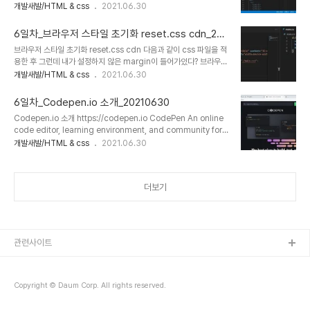
사용 가능 html 에서 div + tab : div.MAKZUIN + tab : img +
개발새발/HTML & css
2021.06.30
HTML 1/2/3/4/5 or : 안전함! XHTML / HTML5 :되도록 슬래쉬
tab : div>ul>li*4{$} : 1 2 3 4 이하생략... css 에서 w:200 +
를 붙이도록 연습하기~ ..
tab : width: 200px; bc:orange + tab : background-color:
6일차_브라우저 스타일 초기화 reset.css cdn_202
orange; 이하생략... 더 자세한 내용은 css 선택자 할떄!
10630
브라우저 스타일 초기화 reset.css cdn 다음과 같이 css 파일을 적
용한 후 그런데 내가 설정하지 않은 margin이 들어가있다? 브라우저
마다 다른 설정값을 가지고 있을수 있고, 이는 사용자가 보기에도, 브
개발새발/HTML & css
2021.06.30
라우저마다 개발 의도와는 다른 화면을 보여주게 될 수도 있다. 크로스
브라우징 이슈 방지를 위해 브라우저 스타일 초기화 하는 방법을 살펴
6일차_Codepen.io 소개_20210630
보자. reset.css cdn 검색 : 브라우저의 스타일을 초기화하는 css
Codepen.io 소개 https://codepen.io CodePen An online
위처럼 검색해서 reset.css min의 html양식 주소를 복사하여
code editor, learning environment, and community for
index.html의 head태그 내부에 추가해준다. 적용되면 다음과 같이
front-end web development using HTML, CSS and
개발새발/HTML & css
2021.06.30
기본적으로 적용된 margin이 사라진 것을 확인할 수 있다. 그렇다면
JavaScript code snippets, projects, and web
codepen.io에서는 이를 어떻게 적용할까? css 설정부분에서..
applications. codepen.io : 기본적인 내용 테스트 하기 좋음 : 테
스트는 가입안해도 됨 : 저장하려면 가입해야함
더보기
관련사이트
Copyright © Daum Corp. All rights reserved.