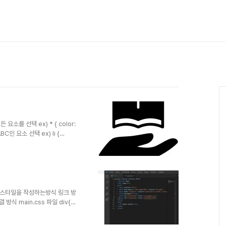
든 요소를 선택 ex) * { color:
BC인 요소 선택 ex) li {
 HTML class 속성의 값이 ABC
 선택자 ID Selector : HTML
ed; }
)으로 스타일을 작성하는방식 링크 방
방식 main.css 파일 div{
style 속성에 직접 스타일을 작성하
가 쉽지 않음 @import 방식