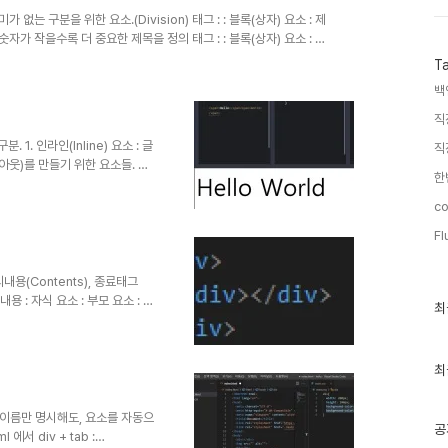
가 없는 구분을 위한 요소.(Division) 태그 : : 블록(상자) 요소 : 제
, h6 숫자가 작을수록 더 중요한 제목을 정의 태그 : : 블록(상자) 요소 : 문
소.(Image) : src, alt 필수 속성 태그 : : 블록(상자) 요소 : 순서
T
무조건 자식태그로 태그가 1개이상 존재해야함 태그 : : 블록(상자) 요소 :
백
해야함 태그 : Naver :..
직
1. 인라인(Inline) 요소 : 글
직
레이아웃)를 만들기 위한 요소들. 태
지 않는, 콘텐츠 영역을 설정하는
텐츠 크기만큼 자동으로 줄어듬(가
co
ht (요소의 세로길이) : span 태그
Fl
 없으므로 변화하지 않는다. :
 style의 padding (요소의 내
의내용(Contents), 종료태그
용 : 자식 요소 : 부모 요소 : 들
최
최
여쓰기(Indent) : Tab
근
글
) 요소란 기준을 제외한 기준을 감싸고
과
손) 요소란 기준을 제외한 기준
인
최
그 Empty태그 ex) : 편리
기
L5 :되도록 슬래쉬를 붙이도록 연습
글
tag이름만 명시해도, 요소를 자동으
공
에서 div + tab :