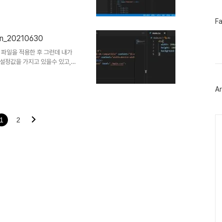
 1 2 3 4 이하생략... css 에서
ackground-color: orange; 이
페
F
이
스
n_20210630
북
트
ss 파일을 적용한 후 그런데 내가
위
 설정값을 가지고 있을수 있고,
터
화면을 보여주게 될 수도 있다.
플
하는 방법을 살펴보자.
러
Ar
 css 위처럼 검색해서
그
인
html의 head태그 내부에 추가해준
라진 것을 확인할 수 있다. 그렇
Ca
정부분에서..
1
2