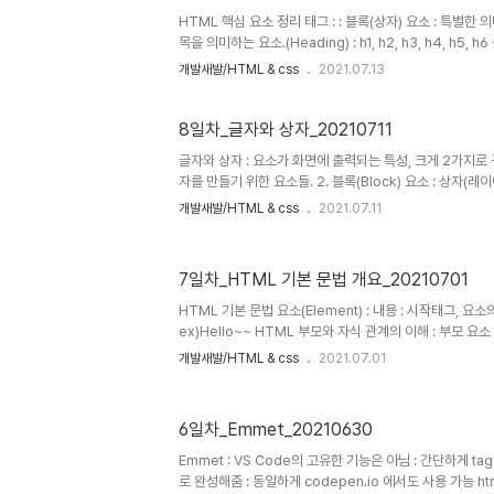
HTML 핵심 요소 정리 태그 : : 블록(상자) 요소 : 특별한 의미
목을 의미하는 요소.(Heading) : h1, h2, h3, h4, h5
장을 의미하는 요소(Paragraph) 태그 : : 이미지를 삽입하는 요
개발새발/HTML & css
2021.07.13
가 필요없는 목록의 집합을 의미.(Unordered List) : 
목록 내 각 항목(List Item) : 무조건 부모태그로 태그와 함께 
8일차_글자와 상자_20210711
글자와 상자 : 요소가 화면에 출력되는 특성, 크게 2가지로 구분. 
자를 만들기 위한 요소들. 2. 블록(Block) 요소 : 상자(
그 : : 대표적인 인라인 요소 : 본질적으로 아무것도 나타내
개발새발/HTML & css
2021.07.11
용도. : 요소가 수평으로 쌓임 : 인라인 요소는 포함한 콘
로, 세로 모두) : style의 width (요소의 가로길이), heig
에 css 속성을 설정해줘도 글자는 가로 세로 높이를 가질수
7일차_HTML 기본 문법 개요_20210701
style의 margin (요소의 외부 여백을 지정하는 css속성) :
부 여..
HTML 기본 문법 요소(Element) : 내용 : 시작태그, 요소
ex)Hello~~ HTML 부모와 자식 관계의 이해 : 부모 요소 내
여쓰기를 통해 자식요소와 부모요소의 구분을 시각적으로 정리 들
개발새발/HTML & css
2021.07.01
내어쓰기(Outdent) : Shift + Tab 내용 : 상위(조상
있는 모든 요소들(바로 윗단계인 부모 요소 부터) : 하위(후
내부에 있는 모든 요소들(바로 아랫단계인 자식 요소 부터) 빈태
6일차_Emmet_20210630
함! HTML 1/2/3/4/5 or : 안전함! XHTML / HTM
하기~ ..
Emmet : VS Code의 고유한 기능은 아님 : 간단하게 
로 완성해줌 : 동일하게 codepen.io 에서도 사용 가능 html 