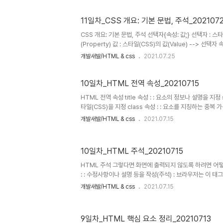
: CSS의 @import 규칙 으로 CSS 문서 안에서 또 다른
식 : 직렬 연결 방식 main.css 파일 @import url("./box.cs
11일차_CSS 개요: 기본 문법, 주석_202107
.box{ background-color: red; padding: px; }
CSS 개요: 기본 문법, 주석 선택자{속성: 값;} 선택자 : 스타
(Property) 값 : 스타일(CSS)의 값(Value) --> 선
과 끝 ex) div { color: red;} : 태그 선택자 속성컬러는 레
개발새발/HTML & css
2021.07.25
는 레드이고, 여백은 20px 이다. 구분을 위해 들여쓰기를 이용한다 d
div{ color: red; margin: 20px; }
10일차_HTML 전역 속성_20210715
HTML 전역 속성 title 속성 : : 요소의 정보나 설명을 지정 s
타일(CSS)을 지정 class 속성 : : 요소를 지칭하는 중복 가능
칭하는 고유한 이름 data 속성 : : 요소에 데이터를 지정 :
개발새발/HTML & css
2021.07.15
이용해 출력한다. (html에서의 이름형식 fruit-name은 js
인식된다.) : defer속성이 없으면 화면출력이 html문서를
10일차_HTML 주석_20210715
HTML 주석 그렇다면 화면에 출력되지 않도록 하려면 어
: : 수정사항이나 설명 등을 작성(주석) : 브라우저는 이 
에 내용이 표시되지 않음 : Ctrl + / 혹은 Cmd + /
개발새발/HTML & css
2021.07.15
9일차_HTML 핵심 요소 정리_20210713