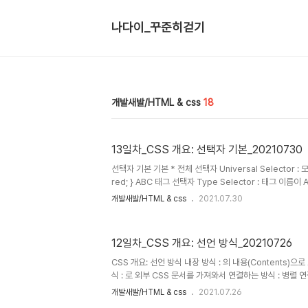
나다이_꾸준히걷기
개발새발/HTML & css
18
13일차_CSS 개요: 선택자 기본_20210730
선택자 기본 기본 * 전체 선택자 Universal Selector : 모
red; } ABC 태그 선택자 Type Selector : 태그 이름이 A
color: red; } .ABC 클래스 선택자 Class Selector :
개발새발/HTML & css
2021.07.30
인 요소 선택 ex) .orange { color: red; } #ABC 아이디
id 속성의 값이 ABC인 요소 선택 ex) #orange { color: r
12일차_CSS 개요: 선언 방식_20210726
CSS 개요: 선언 방식 내장 방식 : 의 내용(Contents
식 : 로 외부 CSS 문서를 가져와서 연결하는 방식 : 병렬 연결 
color: red; margin: 20px; } 인라인 방식 : 요소의 
개발새발/HTML & css
2021.07.26
는 방식(선택자 없음) : 우선순위가 너무 앞서있어서 유지보수