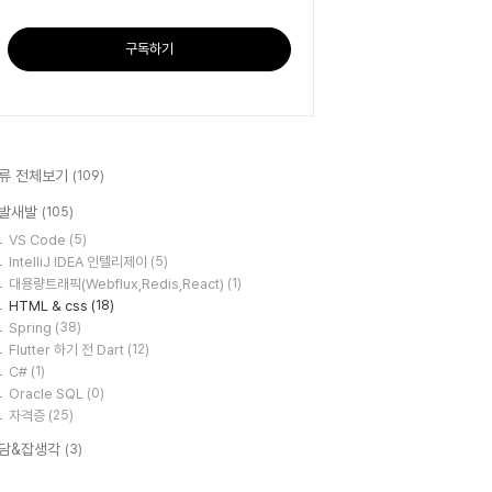
구독하기
류 전체보기
(109)
발새발
(105)
VS Code
(5)
IntelliJ IDEA 인텔리제이
(5)
대용량트래픽(Webflux,Redis,React)
(1)
HTML & css
(18)
Spring
(38)
Flutter 하기 전 Dart
(12)
C#
(1)
Oracle SQL
(0)
자격증
(25)
담&잡생각
(3)