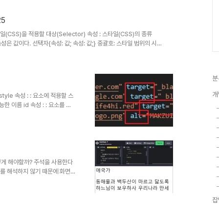
 CSS 문서를 가져와 연결하는 방
s"); div{ ... } box.css 파일
25
일(CSS)을 적용할 대상(Selector) 속성 : 스타일(CSS)의 종류
택자 속성은 값이다. 선택자{속성: 값; 속성: 값;} 중괄호: 스타일 범위의 시작
드이다. div { color: red; margin: 20px; } : 태그 선택자 속성컬러
iv{ color: red; margin: 20px; } 주석 /* 설명 작성 */
분
개
tyle 속성 : : 요소에 적용할 스
한 이름 id 속성 : : 요소를 지
 HTML에 저장한 데이터를 js를
에서는 fruitName 으로 해야
 다 읽지 않은 상태일 수 있음
떻게 해야할까? 주석을 사용한다
태그를 해석하지 않기 때문에 화면
잡