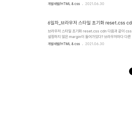
div.MAKZUIN + tab : img + tab : div>ul>li*4{$} :
개발새발/HTML & css
2021.06.30
w:200 + tab : width: 200px; bc:orange + tab : b
하생략... 더 자세한 내용은 css 선택자 할떄!
6일차_브라우저 스타일 초기화 reset.css cd
브라우저 스타일 초기화 reset.css cdn 다음과 같이 c
설정하지 않은 margin이 들어가있다? 브라우저마다 다른
이는 사용자가 보기에도, 브라우저마다 개발 의도와는 다른 
개발새발/HTML & css
2021.06.30
크로스브라우징 이슈 방지를 위해 브라우저 스타일 초기화 
reset.css cdn 검색 : 브라우저의 스타일을 초기화하는
reset.css min의 html양식 주소를 복사하여 index.
다. 적용되면 다음과 같이 기본적으로 적용된 margin이 사
다면 codepen.io에서는 이를 어떻게 적용할까? css 설