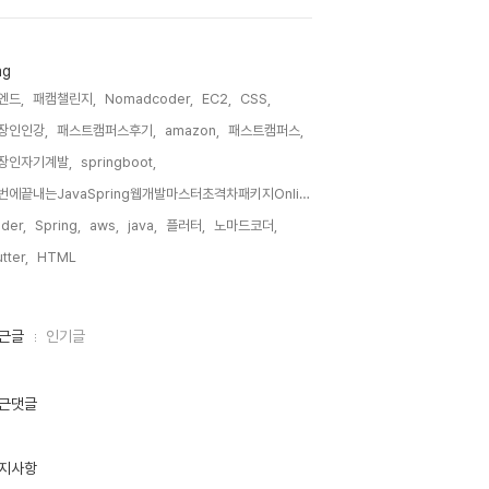
ag
엔드,
패캠챌린지,
Nomadcoder,
EC2,
CSS,
장인인강,
패스트캠퍼스후기,
amazon,
패스트캠퍼스,
장인자기계발,
springboot,
한번에끝내는JavaSpring웹개발마스터초격차패키지Online,
der,
Spring,
aws,
java,
플러터,
노마드코더,
utter,
HTML,
근글
인기글
근댓글
지사항