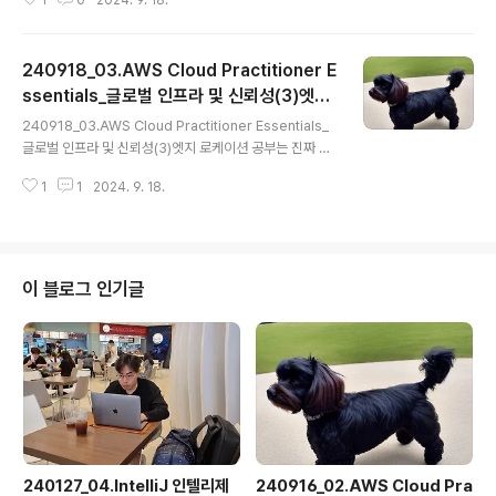
1
0
2024. 9. 18.
리하는 블로그 AWS 서비스와 상호 작용하는 방법 (1)AW
S Management Console - Amazon 서비스 액세스
및 관리를 위한 웹 기반 인터페이스 - 최근 사용한 서비스
240918_03.AWS Cloud Practitioner E
에 빠르게 액세스 및 이름, 키워드 또는 약어로 다른 서비스
검색 가능 - 콘솔에 작업 수행 프로세스를 단순화 할 수 있
ssentials_글로벌 인프라 및 신뢰성(3)엣지
글 내용
는 마법사 및 자동화 된 워크플로가 포함 됨. - AWS 콘솔
로케이션
240918_03.AWS Cloud Practitioner Essentials_
모바일 애플리케이션을 사용해, 리소스 모니터링, 경보 보
글로벌 인프라 및 신뢰성(3)엣지 로케이션 공부는 진짜 하
기, 결제 정보 확인 등의 작업 수행 가능 - 여러 ID가 동시
기 싫은데, 자격증은 따고 싶어서 정리하는 블로그 엣지 로
에 AWS 콘솔 모바일 ..
1
1
2024. 9. 18.
케이션 - Amazon CloudFront가 더 빠른 콘텐츠 전송
을 위해 고객과 가까운 위치에 콘텐츠 사본을 캐시하는 데
사용하는 사이트 Amazon CloudFront: Amazon의 C
DN이라고 보면 됨.(컨텐츠 전송 네트워크) (1)오리진 - 회
사의 데이터가 브라질에 저장되어 있고, 중국에 거주하는
이 블로그 인기글
고객들이 있을 경우, 고객에게 콘텐츠를 제공하기 위해, 모
든 콘텐츠를 중국 리전 중 하나로 이동할 필요가 없음 (2)
엣지 로케이션 - 고객이 브라질에서 데이터를 가져올 필요
가 없도록, 중국 내 고객과 가까운 엣..
240127_04.IntelliJ 인텔리제
240916_02.AWS Cloud Pra