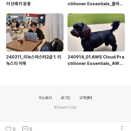
이 단축키 응용
ctitioner Essentials_클라우
드 컴퓨팅(9)퀴즈
240211_리눅스마스터2급 1. 리
240914_01.AWS Cloud Pra
눅스의 이해
ctitioner Essentials_AWS
소개(2)클라우드 컴퓨팅
의안내
티스토리
로그인
고객센터
© Daum Corp.
0
0