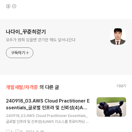
(새창열림)
로그 정보
나다이_꾸준히걷기
모두가 멈춰 있을땐 걷기만 해도 앞서나간다
구독하기
더보기
개발새발/자격증
의 다른 글
240918_03.AWS Cloud Practitioner E
ssentials_글로벌 인프라 및 신뢰성(4)AW
글 내용
S 리소스를 프로비저닝 하는 방법
240918_03.AWS Cloud Practitioner Essentials_
글로벌 인프라 및 신뢰성(4)AWS 리소스를 프로비저닝 하
는 방법 공부는 진짜 하기 싫은데, 자격증은 따고 싶어서 정