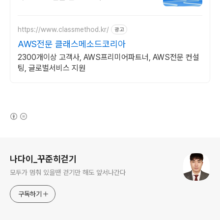
https://www.classmethod.kr/
광고
AWS전문 클래스메소드코리아
2300개이상 고객사, AWS프리미어파트너, AWS전문 컨설
팅, 글로벌서비스 지원
(새창열림)
로그 정보
나다이_꾸준히걷기
모두가 멈춰 있을땐 걷기만 해도 앞서나간다
구독하기