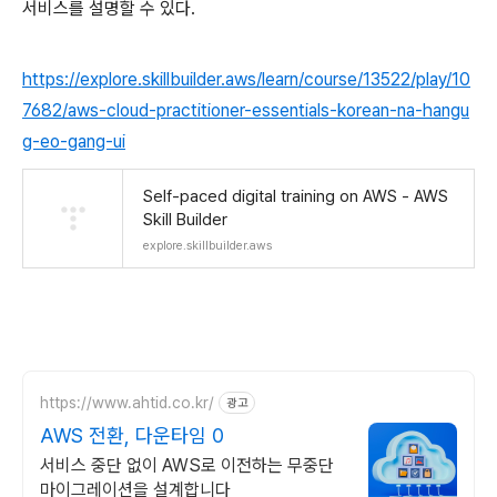
서비스를 설명할 수 있다.
https://explore.skillbuilder.aws/learn/course/13522/play/10
7682/aws-cloud-practitioner-essentials-korean-na-hangu
g-eo-gang-ui
Self-paced digital training on AWS - AWS
Skill Builder
explore.skillbuilder.aws
https://www.ahtid.co.kr/
광고
AWS 전환, 다운타임 0
서비스 중단 없이 AWS로 이전하는 무중단
마이그레이션을 설계합니다