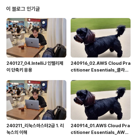
s://explore.skillbuilder.aws/learn/course/1352
2/play/107682/aws-cloud-practitioner-essenti
이 블로그 인기글
als-korean-na-hangug-eo-gang-ui Self-paced
digital training on AWS - A..
240127_04.IntelliJ 인텔리제
240916_02.AWS Cloud Pra
이 단축키 응용
ctitioner Essentials_클라우
드 컴퓨팅(9)퀴즈
240211_리눅스마스터2급 1. 리
240914_01.AWS Cloud Pra
눅스의 이해
ctitioner Essentials_AWS