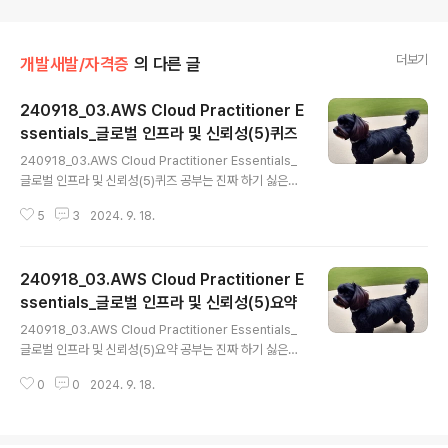
더보기
개발새발/자격증
의 다른 글
240918_03.AWS Cloud Practitioner E
ssentials_글로벌 인프라 및 신뢰성(5)퀴즈
글 내용
240918_03.AWS Cloud Practitioner Essentials_
글로벌 인프라 및 신뢰성(5)퀴즈 공부는 진짜 하기 싫은데,
자격증은 따고 싶어서 정리하는 블로그 퀴즈 다음 중 AWS
5
3
2024. 9. 18.
글로벌 인프라에 대한 올바른 설명은 무엇입니까? - 리전
은 세 개 이상의 가용 영역으로 구성됩니다. 리전을 선택할
때 고려해야 할 요소는 무엇입니까? - 데이터 거버넌스 및
240918_03.AWS Cloud Practitioner E
법적 요구 사항 준수 - 고객과의 근접성 다음 중 Amazon
CloudFront를 가장 잘 설명한 것은 무엇입니까? - 글로
ssentials_글로벌 인프라 및 신뢰성(5)요약
글 내용
벌 콘텐츠 전송 서비스 : 엣지 로케이션 네트워크를 사용하
240918_03.AWS Cloud Practitioner Essentials_
여, 콘텐츠를 캐시하여 전세계 고객에게 콘텐츠를 전송하
글로벌 인프라 및 신뢰성(5)요약 공부는 진짜 하기 싫은데,
며, 캐시된 콘텐츠는 로컬에 복사본으로 저장됨(동영상 파
자격증은 꼭 따고 싶어서 정리하는 블로그 - AWS 리전 및
일, 사진, 웹페이지 등) AWS Outpo..
0
0
2024. 9. 18.
가용 영역 - 엣지 로케이션 및 Amazon CloudFront - A
WS Management Console, AWS CLI 및 SDK - AW
S Elastic Beanstalk - AWS CloudFormation http